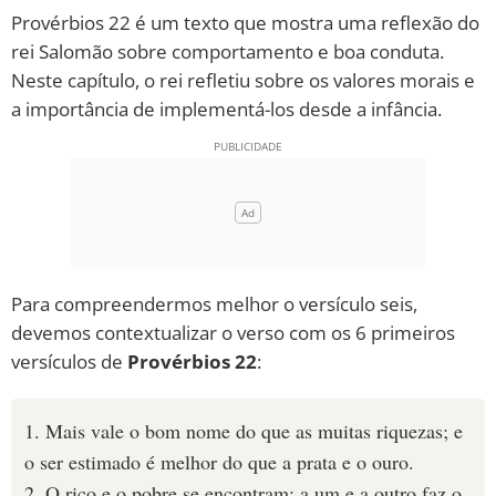
Provérbios 22 é um texto que mostra uma reflexão do
10 MANDAMENTOS
rei Salomão sobre comportamento e boa conduta.
Neste capítulo, o rei refletiu sobre os valores morais e
ESTUDOS BÍBLICOS
a importância de implementá-los desde a infância.
ESBOÇOS DE PREGAÇÃO
TEMAS
PERGUNTE À BÍBLIA
IA
Para compreendermos melhor o versículo seis,
TERMO BÍBLICO
JOGOS
devemos contextualizar o verso com os 6 primeiros
versículos de
Provérbios 22
:
QUEM SOMOS
1. Mais vale o bom nome do que as muitas riquezas; e
LOJA BÍBLIAON
o ser estimado é melhor do que a prata e o ouro.
2. O rico e o pobre se encontram; a um e a outro faz o