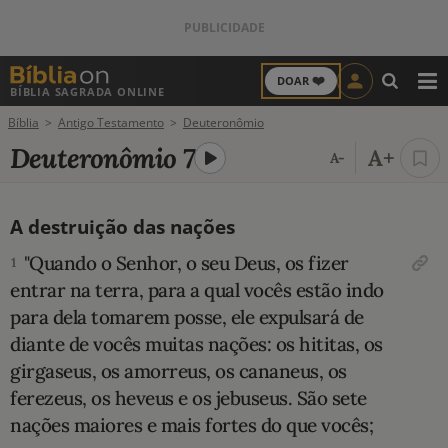
❤️
DOAR
BÍBLIA SAGRADA ONLINE
M
Bíblia
Antigo Testamento
Deuteronômio
ANTIGO TESTAMENTO
Deuteronômio 7
A+
A-
NOVO TESTAMENTO
A destruição das nações
VERSÍCULOS
"Quando o Senhor, o seu Deus, os fizer
1
VERSÍCULO DO DIA
entrar na terra, para a qual vocês estão indo
para dela tomarem posse, ele expulsará de
PALAVRA DO DIA
diante de vocês muitas nações: os hititas, os
girgaseus, os amorreus, os cananeus, os
SALMO DO DIA
ferezeus, os heveus e os jebuseus. São sete
nações maiores e mais fortes do que vocês;
DEVOCIONAL DIÁRIO