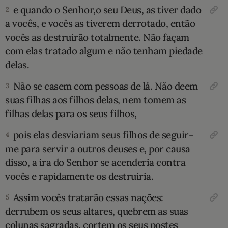
e quando o Senhor,o seu Deus, as tiver dado
2
10 MANDAMENTOS
a vocês, e vocês as tiverem derrotado, então
vocês as destruirão totalmente. Não façam
ESTUDOS BÍBLICOS
com elas tratado algum e não tenham piedade
delas.
ESBOÇOS DE PREGAÇÃO
Não se casem com pessoas de lá. Não deem
3
TEMAS
suas filhas aos filhos delas, nem tomem as
filhas delas para os seus filhos,
PERGUNTE À BÍBLIA
IA
pois elas desviariam seus filhos de seguir-
4
me para servir a outros deuses e, por causa
TERMO BÍBLICO
JOGOS
disso, a ira do Senhor se acenderia contra
QUEM SOMOS
vocês e rapidamente os destruiria.
Assim vocês tratarão essas nações:
5
LOJA BÍBLIAON
derrubem os seus altares, quebrem as suas
colunas sagradas, cortem os seus postes