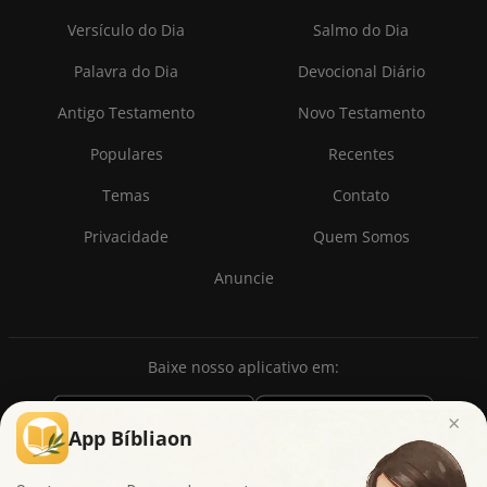
Versículo do Dia
Salmo do Dia
Palavra do Dia
Devocional Diário
Antigo Testamento
Novo Testamento
Populares
Recentes
Temas
Contato
Privacidade
Quem Somos
Anuncie
Baixe nosso aplicativo em:
×
App Bíbliaon