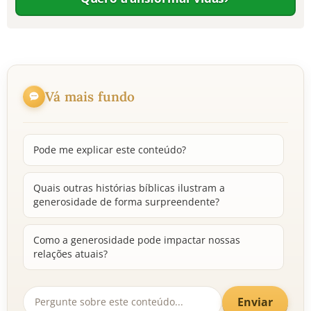
10 MANDAMENTOS
ESTUDOS BÍBLICOS
Vá mais fundo
ESBOÇOS DE PREGAÇÃO
TEMAS
Pode me explicar este conteúdo?
PERGUNTE À BÍBLIA
IA
Quais outras histórias bíblicas ilustram a
generosidade de forma surpreendente?
TERMO BÍBLICO
JOGOS
QUEM SOMOS
Como a generosidade pode impactar nossas
relações atuais?
LOJA BÍBLIAON
Enviar