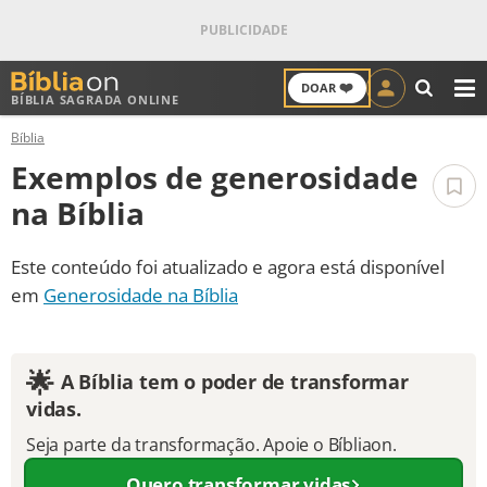
❤️
DOAR
BÍBLIA SAGRADA ONLINE
M
Bíblia
ANTIGO TESTAMENTO
Exemplos de generosidade
NOVO TESTAMENTO
na Bíblia
VERSÍCULOS
Este conteúdo foi atualizado e agora está disponível
em
Generosidade na Bíblia
VERSÍCULO DO DIA
PALAVRA DO DIA
🌟
A Bíblia tem o poder de transformar
vidas.
SALMO DO DIA
Seja parte da transformação. Apoie o Bíbliaon.
DEVOCIONAL DIÁRIO
Quero transformar vidas