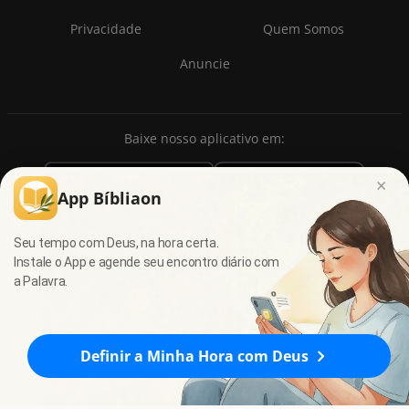
Privacidade
Quem Somos
Anuncie
Baixe nosso aplicativo em:
×
App Bíbliaon
Seu tempo com Deus, na hora certa.
Instale o App e agende seu encontro diário com
a Palavra.
© 2009 - 2026
7Graus
- Todos os direitos reservados.
Definir a Minha Hora com Deus
Zacarias 8