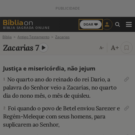
❤️
DOAR
BÍBLIA SAGRADA ONLINE
M
Bíblia
Antigo Testamento
Zacarias
ANTIGO TESTAMENTO
Zacarias 7
A+
A-
NOVO TESTAMENTO
Justiça e misericórdia, não jejum
VERSÍCULOS
No quarto ano do reinado do rei Dario, a
1
VERSÍCULO DO DIA
palavra do Senhor veio a Zacarias, no quarto
dia do nono mês, o mês de quisleu.
PALAVRA DO DIA
Foi quando o povo de Betel enviou Sarezer e
2
SALMO DO DIA
Regém-Meleque com seus homens, para
supli­carem ao Senhor,
DEVOCIONAL DIÁRIO