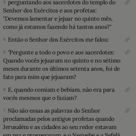
perguntando aos sacerdo­tes do templo do
3
Senhor dos Exércitos e aos profetas:
10 MANDAMENTOS
"Devemos lamentar e jejuar no quinto mês,
como já esta­mos fazendo há tantos anos?"
ESTUDOS BÍBLICOS
Então o Senhor dos Exércitos me falou:
4
ESBOÇOS DE PREGAÇÃO
"Pergunte a todo o povo e aos sacerdo­tes:
5
TEMAS
Quando vocês jejuaram no quinto e no sétimo
meses durante os últimos setenta anos, foi de
PERGUNTE À BÍBLIA
IA
fato para mim que jejuaram?
TERMO BÍBLICO
E, quando comiam e bebiam, não era para
6
JOGOS
vocês mesmos que o faziam?
QUEM SOMOS
Não são essas as palavras do Senhor
7
proclamadas pelos antigos profetas quando
LOJA BÍBLIAON
Jerusalém e as cidades ao seu redor estavam
em paz e prosperavam, e o Neguebe e a Sefelá