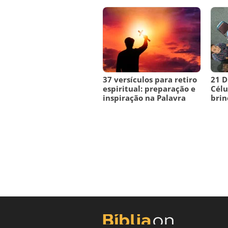
37 versículos para retiro
21 D
espiritual: preparação e
Célu
inspiração na Palavra
brin