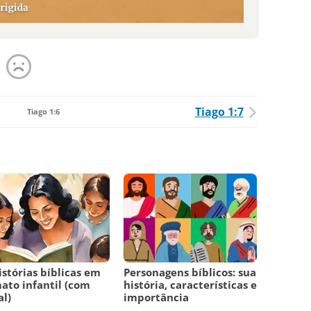
Tiago 1:7
Tiago 1:6
istórias bíblicas em
Personagens bíblicos: sua
ato infantil (com
história, características e
l)
importância