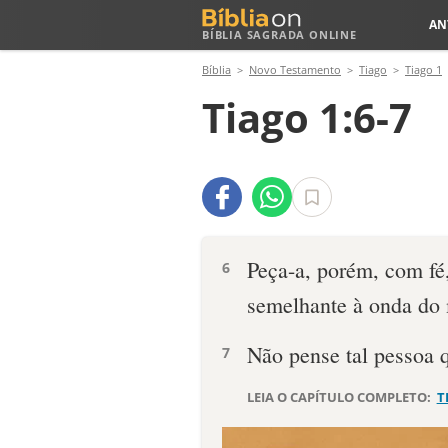
AN
BÍBLIA SAGRADA ONLINE
Bíblia
Novo Testamento
Tiago
Tiago 1
Tiago 1:6-7
Peça-a, porém, com fé
6
semelhante à onda do m
Não pense tal pessoa 
7
LEIA O CAPÍTULO COMPLETO:
T