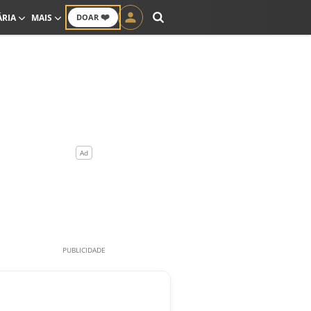
❤️
ÁRIA
MAIS
DOAR