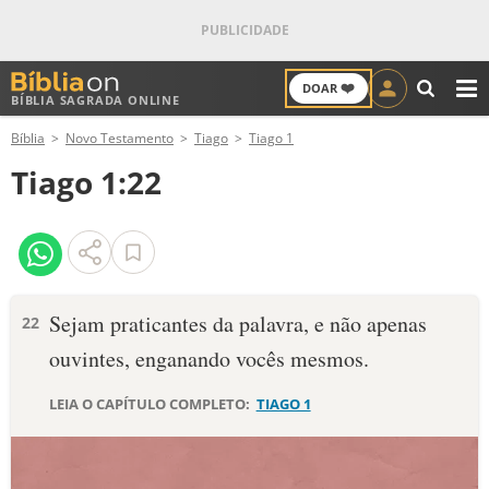
❤️
DOAR
BÍBLIA SAGRADA ONLINE
M
Bíblia
Novo Testamento
Tiago
Tiago 1
ANTIGO TESTAMENTO
Tiago 1:22
NOVO TESTAMENTO
VERSÍCULOS
VERSÍCULO DO DIA
Sejam praticantes da palavra, e não apenas
22
ouvintes, enganando vocês mesmos.
PALAVRA DO DIA
LEIA O CAPÍTULO COMPLETO:
TIAGO 1
SALMO DO DIA
DEVOCIONAL DIÁRIO