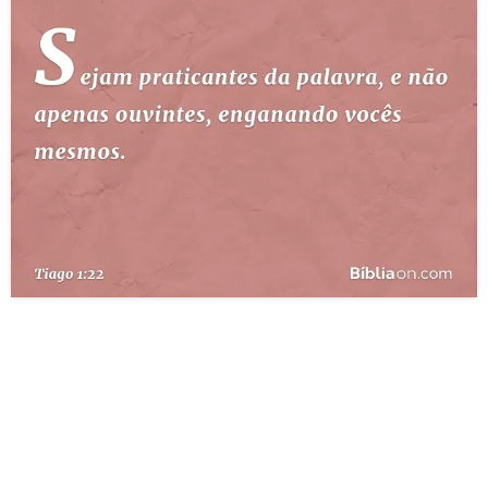
10 MANDAMENTOS
ESTUDOS BÍBLICOS
ESBOÇOS DE PREGAÇÃO
TEMAS
PERGUNTE À BÍBLIA
IA
TERMO BÍBLICO
JOGOS
QUEM SOMOS
LOJA BÍBLIAON