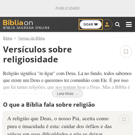
❤️
DOAR
BÍBLIA SAGRADA ONLINE
M
Bíblia
Temas da Bíblia
ANTIGO TESTAMENTO
Versículos sobre
NOVO TESTAMENTO
religiosidade
VERSÍCULOS
Religião significa "re-ligar" com Deus. Lá no fundo, todos sabemos
que existe um Deus e queremos ter comunhão com Ele. É por isso
VERSÍCULO DO DIA
que há tantas religiões, que nos tentam ligar a Deus. Mas a Bíblia é
mais que uma religião; é A Religião.
Leia Mais
PALAVRA DO DIA
O que a Bíblia fala sobre religião
O problema das religiões humanas é que nós não conseguimos nos
unir a Deus pelo nosso próprio esforço. A Bíblia diz que Deus sabe
SALMO DO DIA
A religião que Deus, o nosso Pai, aceita como
disso, por isso
Ele veio à terra
. Ele fez o que nós não conseguimos.
pura e imaculada é esta: cuidar dos órfãos e das
Essa é a
Por causa de Jesus, nós podemos estar unidos com Deus.
DEVOCIONAL DIÁRIO
verdadeira Religião: Deus nos ligando a Ele.
viúvas em suas dificuldades e não se deixar