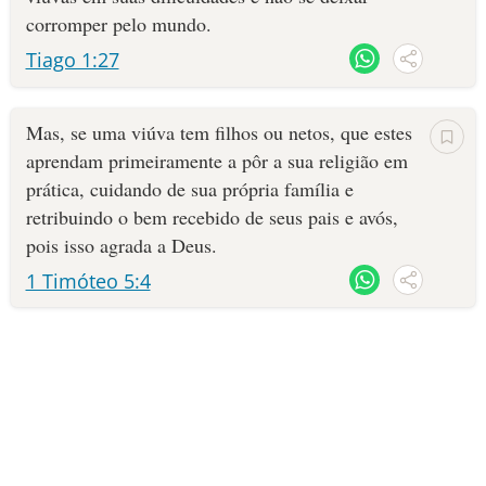
corromper pelo mundo.
Quem aceita Jesus como seu salvador se torna parte da Verdadeira
10 MANDAMENTOS
Tiago 1:27
Essa Religião atua
Religião - os seguidores de Jesus.
primeiramente em nossos corações, não apenas em atos
ESTUDOS BÍBLICOS
exteriores.
Mas, se uma viúva tem filhos ou netos, que estes
ESBOÇOS DE PREGAÇÃO
As outras religiões, que não pregam a Bíblia ou distorcem o
aprendam primeiramente a pôr a sua religião em
evangelho, são religiões inventadas por homens.
prática, cuidando de sua própria família e
TEMAS
retribuindo o bem recebido de seus pais e avós,
pois isso agrada a Deus.
PERGUNTE À BÍBLIA
IA
1 Timóteo 5:4
TERMO BÍBLICO
JOGOS
QUEM SOMOS
LOJA BÍBLIAON