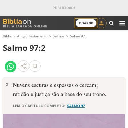
❤️
DOAR
BÍBLIA SAGRADA ONLINE
M
Bíblia
Antigo Testamento
Salmos
Salmo 97
ANTIGO TESTAMENTO
Salmo 97:2
NOVO TESTAMENTO
VERSÍCULOS
VERSÍCULO DO DIA
Nuvens escuras e espessas o cercam;
2
retidão e justiça são a base do seu trono.
PALAVRA DO DIA
LEIA O CAPÍTULO COMPLETO:
SALMO 97
SALMO DO DIA
DEVOCIONAL DIÁRIO