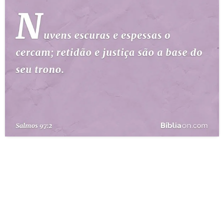
10 MANDAMENTOS
ESTUDOS BÍBLICOS
ESBOÇOS DE PREGAÇÃO
TEMAS
PERGUNTE À BÍBLIA
IA
TERMO BÍBLICO
JOGOS
QUEM SOMOS
LOJA BÍBLIAON