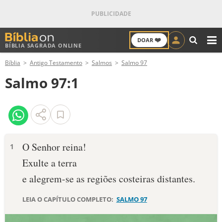
❤️
DOAR
BÍBLIA SAGRADA ONLINE
M
Bíblia
Antigo Testamento
Salmos
Salmo 97
ANTIGO TESTAMENTO
Salmo 97:1
NOVO TESTAMENTO
VERSÍCULOS
VERSÍCULO DO DIA
O Senhor reina!
1
Exulte a terra
PALAVRA DO DIA
e alegrem-se as regiões costeiras distantes.
SALMO DO DIA
LEIA O CAPÍTULO COMPLETO:
SALMO 97
DEVOCIONAL DIÁRIO