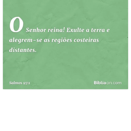
10 MANDAMENTOS
ESTUDOS BÍBLICOS
ESBOÇOS DE PREGAÇÃO
TEMAS
PERGUNTE À BÍBLIA
IA
TERMO BÍBLICO
JOGOS
QUEM SOMOS
LOJA BÍBLIAON