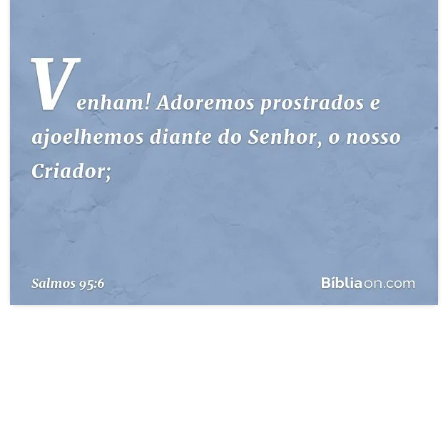
10 MANDAMENTOS
ESTUDOS BÍBLICOS
ESBOÇOS DE PREGAÇÃO
TEMAS
PERGUNTE À BÍBLIA
IA
TERMO BÍBLICO
JOGOS
QUEM SOMOS
LOJA BÍBLIAON