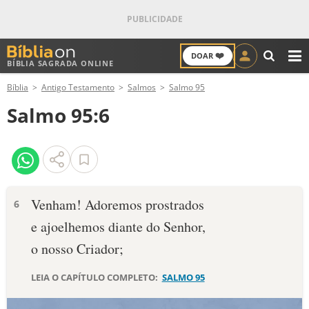
❤️
DOAR
BÍBLIA SAGRADA ONLINE
M
Bíblia
Antigo Testamento
Salmos
Salmo 95
ANTIGO TESTAMENTO
Salmo 95:6
NOVO TESTAMENTO
VERSÍCULOS
VERSÍCULO DO DIA
Venham! Adoremos prostrados
6
e ajoelhemos diante do Senhor,
PALAVRA DO DIA
o nosso Criador;
SALMO DO DIA
LEIA O CAPÍTULO COMPLETO:
SALMO 95
DEVOCIONAL DIÁRIO