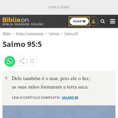
❤️
DOAR
BÍBLIA SAGRADA ONLINE
M
Bíblia
Antigo Testamento
Salmos
Salmo 95
ANTIGO TESTAMENTO
Salmo 95:5
NOVO TESTAMENTO
VERSÍCULOS
VERSÍCULO DO DIA
Dele também é o mar, pois ele o fez;
5
as suas mãos formaram a terra seca.
PALAVRA DO DIA
LEIA O CAPÍTULO COMPLETO:
SALMO 95
SALMO DO DIA
DEVOCIONAL DIÁRIO