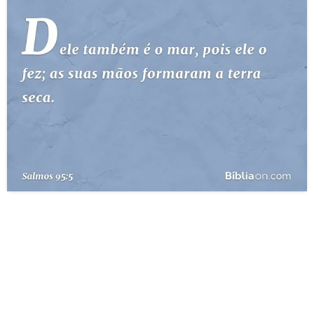
10 MANDAMENTOS
ESTUDOS BÍBLICOS
ESBOÇOS DE PREGAÇÃO
TEMAS
PERGUNTE À BÍBLIA
IA
TERMO BÍBLICO
JOGOS
QUEM SOMOS
LOJA BÍBLIAON