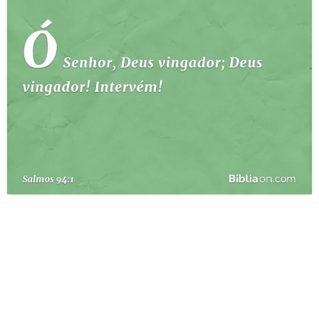
10 MANDAMENTOS
ESTUDOS BÍBLICOS
ESBOÇOS DE PREGAÇÃO
TEMAS
PERGUNTE À BÍBLIA
IA
TERMO BÍBLICO
JOGOS
QUEM SOMOS
LOJA BÍBLIAON