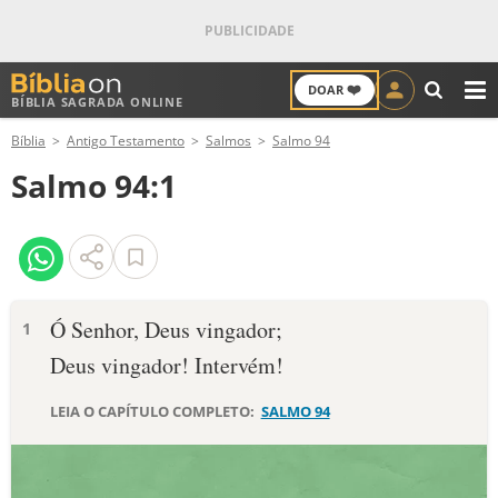
❤️
DOAR
BÍBLIA SAGRADA ONLINE
M
Bíblia
Antigo Testamento
Salmos
Salmo 94
ANTIGO TESTAMENTO
Salmo 94:1
NOVO TESTAMENTO
VERSÍCULOS
VERSÍCULO DO DIA
Ó Senhor, Deus vingador;
1
Deus vingador! Intervém!
PALAVRA DO DIA
LEIA O CAPÍTULO COMPLETO:
SALMO 94
SALMO DO DIA
DEVOCIONAL DIÁRIO