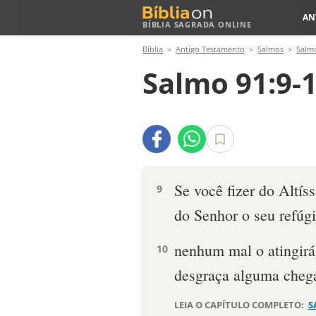
AN
BÍBLIA SAGRADA ONLINE
Bíblia
Antigo Testamento
Salmos
Salm
Salmo 91:9-
Se você fizer do Altís
9
do Senhor o seu refúgi
nenhum mal o atingirá
10
desgraça alguma chega
LEIA O CAPÍTULO COMPLETO:
S