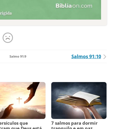
Salmos 91:10
Salmo 91:9
ersículos que
7 salmos para dormir
tram que Deus está
tranquilo e em paz