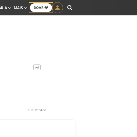
❤️
ÁRIA
MAIS
DOAR