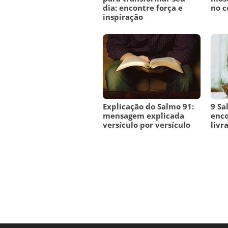
dia: encontre força e
no c
inspiração
Explicação do Salmo 91:
9 Sa
mensagem explicada
enco
versículo por versículo
livr