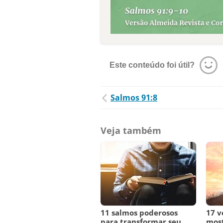
Este conteúdo foi útil?
Salmos 91:8
Veja também
11 salmos poderosos
17 v
para transformar seu
mos