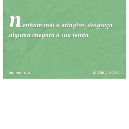
10 MANDAMENTOS
ESTUDOS BÍBLICOS
ESBOÇOS DE PREGAÇÃO
TEMAS
PERGUNTE À BÍBLIA
IA
TERMO BÍBLICO
JOGOS
QUEM SOMOS
LOJA BÍBLIAON