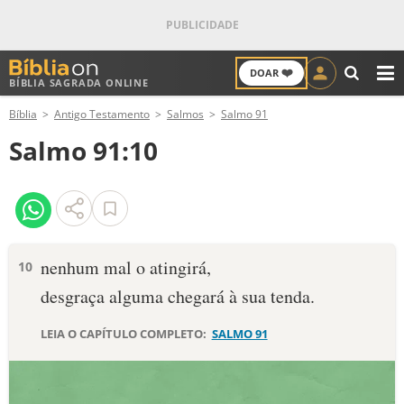
❤️
DOAR
BÍBLIA SAGRADA ONLINE
M
Bíblia
Antigo Testamento
Salmos
Salmo 91
ANTIGO TESTAMENTO
Salmo 91:10
NOVO TESTAMENTO
VERSÍCULOS
VERSÍCULO DO DIA
nenhum mal o atingirá,
10
desgraça alguma chegará à sua tenda.
PALAVRA DO DIA
LEIA O CAPÍTULO COMPLETO:
SALMO 91
SALMO DO DIA
DEVOCIONAL DIÁRIO