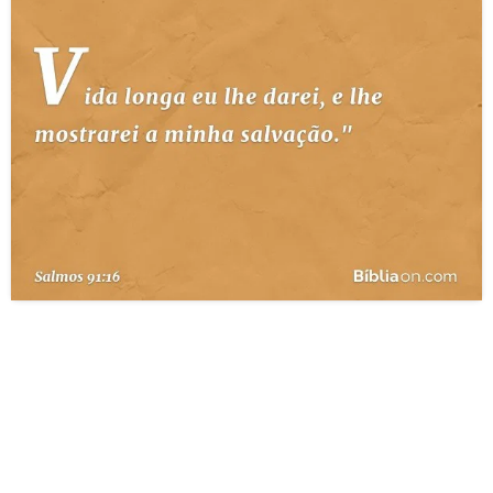
10 MANDAMENTOS
ESTUDOS BÍBLICOS
ESBOÇOS DE PREGAÇÃO
TEMAS
PERGUNTE À BÍBLIA
IA
TERMO BÍBLICO
JOGOS
QUEM SOMOS
LOJA BÍBLIAON