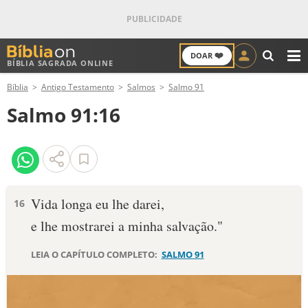
❤️
DOAR
BÍBLIA SAGRADA ONLINE
M
Bíblia
Antigo Testamento
Salmos
Salmo 91
ANTIGO TESTAMENTO
Salmo 91:16
NOVO TESTAMENTO
VERSÍCULOS
VERSÍCULO DO DIA
Vida longa eu lhe darei,
16
e lhe mostrarei a minha salvação."
PALAVRA DO DIA
LEIA O CAPÍTULO COMPLETO:
SALMO 91
SALMO DO DIA
DEVOCIONAL DIÁRIO