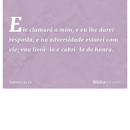
10 MANDAMENTOS
ESTUDOS BÍBLICOS
ESBOÇOS DE PREGAÇÃO
TEMAS
PERGUNTE À BÍBLIA
IA
TERMO BÍBLICO
JOGOS
QUEM SOMOS
LOJA BÍBLIAON