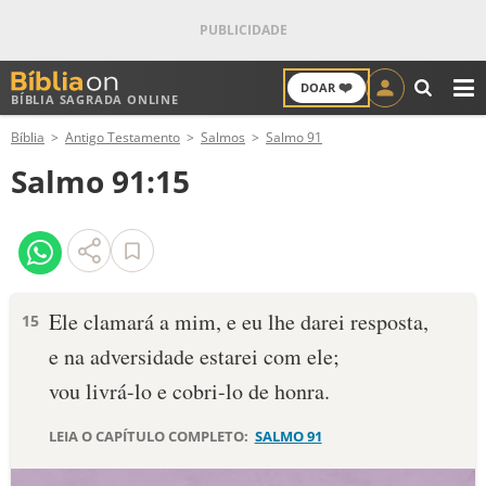
❤️
DOAR
BÍBLIA SAGRADA ONLINE
M
Bíblia
Antigo Testamento
Salmos
Salmo 91
ANTIGO TESTAMENTO
Salmo 91:15
NOVO TESTAMENTO
VERSÍCULOS
VERSÍCULO DO DIA
Ele clamará a mim, e eu lhe darei resposta,
15
e na adversidade estarei com ele;
PALAVRA DO DIA
vou livrá-lo e cobri-lo de honra.
SALMO DO DIA
LEIA O CAPÍTULO COMPLETO:
SALMO 91
DEVOCIONAL DIÁRIO