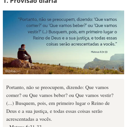
1. Provisão diária
10 MANDAMENTOS
ESTUDOS BÍBLICOS
ESBOÇOS DE PREGAÇÃO
TEMAS
PERGUNTE À BÍBLIA
IA
TERMO BÍBLICO
JOGOS
Portanto, não se preocupem, dizendo: Que vamos
comer? ou Que vamos beber? ou Que vamos vestir?
QUEM SOMOS
(...) Busquem, pois, em primeiro lugar o Reino de
Deus e a sua justiça, e todas essas coisas serão
LOJA BÍBLIAON
acrescentadas a vocês.
- Mateus 6:31-33