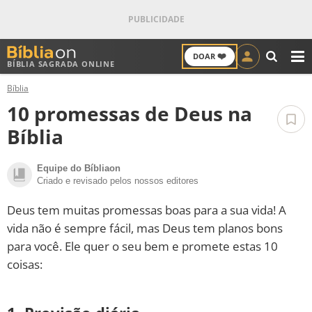
❤️
DOAR
BÍBLIA SAGRADA ONLINE
M
Bíblia
ANTIGO TESTAMENTO
10 promessas de Deus na
NOVO TESTAMENTO
Bíblia
VERSÍCULOS
Equipe do Bíbliaon
Criado e revisado pelos nossos editores
VERSÍCULO DO DIA
Deus tem muitas promessas boas para a sua vida! A
vida não é sempre fácil, mas Deus tem planos bons
PALAVRA DO DIA
para você. Ele quer o seu bem e promete estas 10
coisas:
SALMO DO DIA
DEVOCIONAL DIÁRIO