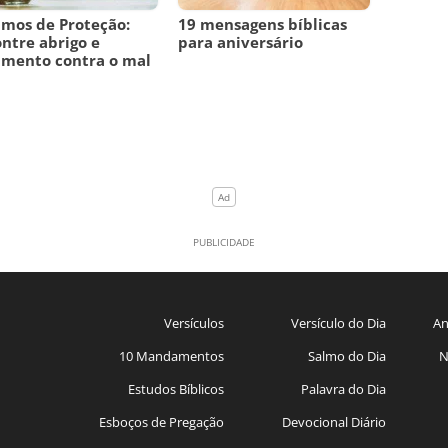
lmos de Proteção:
19 mensagens bíblicas
ntre abrigo e
para aniversário
amento contra o mal
Versículos
Versículo do Dia
An
10 Mandamentos
Salmo do Dia
N
Estudos Bíblicos
Palavra do Dia
Esboços de Pregação
Devocional Diário