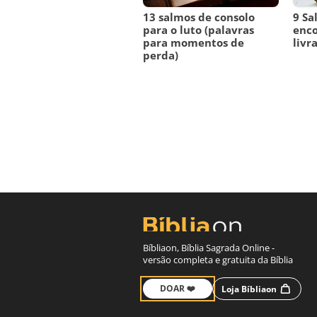
13 salmos de consolo
9 Sa
para o luto (palavras
enco
para momentos de
livr
perda)
Bíbliaon, Bíblia Sagrada Online -
versão completa e gratuita da Bíblia
DOAR ❤️
Loja Bíbliaon