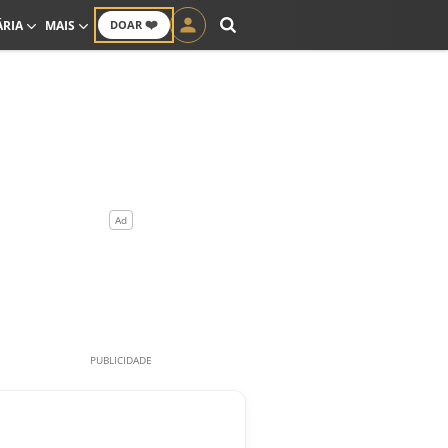
❤️
ÁRIA
MAIS
DOAR