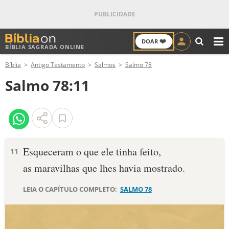
❤️
DOAR
BÍBLIA SAGRADA ONLINE
M
Bíblia
Antigo Testamento
Salmos
Salmo 78
ANTIGO TESTAMENTO
Salmo 78:11
NOVO TESTAMENTO
VERSÍCULOS
VERSÍCULO DO DIA
Esqueceram o que ele tinha feito,
11
as maravilhas que lhes havia mostrado.
PALAVRA DO DIA
LEIA O CAPÍTULO COMPLETO:
SALMO 78
SALMO DO DIA
DEVOCIONAL DIÁRIO