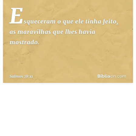
10 MANDAMENTOS
ESTUDOS BÍBLICOS
ESBOÇOS DE PREGAÇÃO
TEMAS
PERGUNTE À BÍBLIA
IA
TERMO BÍBLICO
JOGOS
QUEM SOMOS
LOJA BÍBLIAON