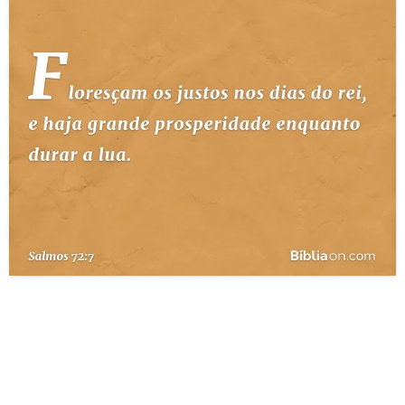
10 MANDAMENTOS
ESTUDOS BÍBLICOS
ESBOÇOS DE PREGAÇÃO
TEMAS
PERGUNTE À BÍBLIA
IA
TERMO BÍBLICO
JOGOS
QUEM SOMOS
LOJA BÍBLIAON