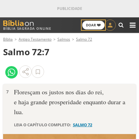
❤️
DOAR
BÍBLIA SAGRADA ONLINE
M
Bíblia
Antigo Testamento
Salmos
Salmo 72
ANTIGO TESTAMENTO
Salmo 72:7
NOVO TESTAMENTO
VERSÍCULOS
VERSÍCULO DO DIA
Floresçam os justos nos dias do rei,
7
e haja grande prosperidade enquanto durar a
PALAVRA DO DIA
lua.
SALMO DO DIA
LEIA O CAPÍTULO COMPLETO:
SALMO 72
DEVOCIONAL DIÁRIO