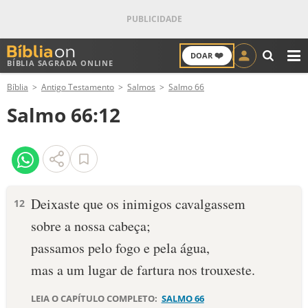
❤️
DOAR
BÍBLIA SAGRADA ONLINE
M
Bíblia
Antigo Testamento
Salmos
Salmo 66
ANTIGO TESTAMENTO
Salmo 66:12
NOVO TESTAMENTO
VERSÍCULOS
VERSÍCULO DO DIA
Deixaste que os inimigos cavalgassem
12
sobre a nossa cabeça;
PALAVRA DO DIA
passamos pelo fogo e pela água,
SALMO DO DIA
mas a um lugar de fartura nos trouxeste.
DEVOCIONAL DIÁRIO
LEIA O CAPÍTULO COMPLETO:
SALMO 66