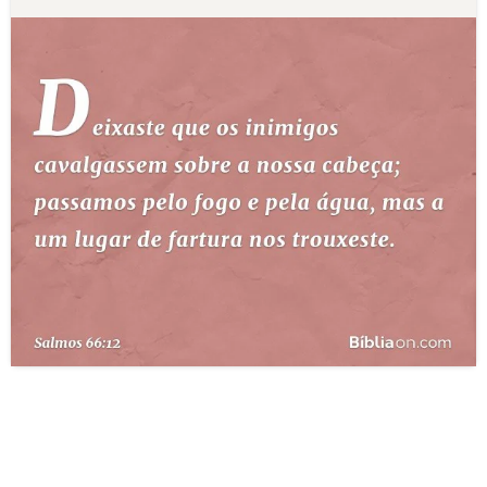
10 MANDAMENTOS
ESTUDOS BÍBLICOS
ESBOÇOS DE PREGAÇÃO
TEMAS
PERGUNTE À BÍBLIA
IA
TERMO BÍBLICO
JOGOS
QUEM SOMOS
LOJA BÍBLIAON