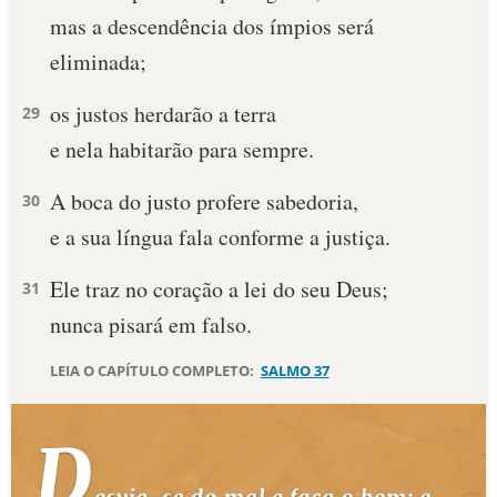
mas a descendência dos ímpios será
10 MANDAMENTOS
eliminada;
ESTUDOS BÍBLICOS
os justos herdarão a terra
29
e nela habitarão para sempre.
ESBOÇOS DE PREGAÇÃO
A boca do justo profere sabedoria,
30
TEMAS
e a sua língua fala conforme a justiça.
PERGUNTE À BÍBLIA
IA
Ele traz no coração a lei do seu Deus;
31
nunca pisará em falso.
TERMO BÍBLICO
JOGOS
LEIA O CAPÍTULO COMPLETO:
SALMO 37
QUEM SOMOS
LOJA BÍBLIAON