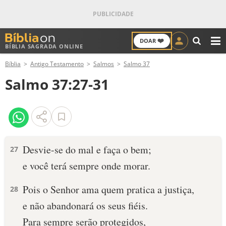
❤️
DOAR
BÍBLIA SAGRADA ONLINE
M
Bíblia
Antigo Testamento
Salmos
Salmo 37
ANTIGO TESTAMENTO
Salmo 37:27-31
NOVO TESTAMENTO
VERSÍCULOS
VERSÍCULO DO DIA
Desvie-se do mal e faça o bem;
27
e você terá sempre onde morar.
PALAVRA DO DIA
Pois o Senhor ama quem pratica a justiça,
28
SALMO DO DIA
e não abandonará os seus fiéis.
DEVOCIONAL DIÁRIO
Para sempre serão protegidos,