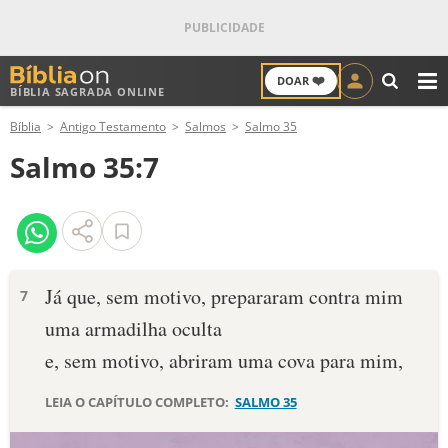
❤️
DOAR
BÍBLIA SAGRADA ONLINE
M
Bíblia
Antigo Testamento
Salmos
Salmo 35
ANTIGO TESTAMENTO
Salmo 35:7
NOVO TESTAMENTO
VERSÍCULOS
VERSÍCULO DO DIA
Já que, sem motivo, prepararam contra mim
7
uma armadilha oculta
PALAVRA DO DIA
e, sem motivo, abriram uma cova para mim,
SALMO DO DIA
LEIA O CAPÍTULO COMPLETO:
SALMO 35
DEVOCIONAL DIÁRIO