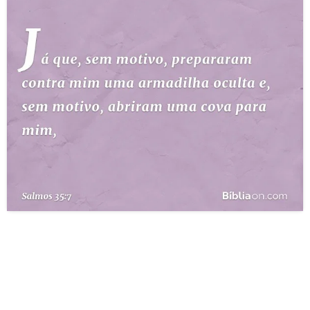
10 MANDAMENTOS
ESTUDOS BÍBLICOS
ESBOÇOS DE PREGAÇÃO
TEMAS
PERGUNTE À BÍBLIA
IA
TERMO BÍBLICO
JOGOS
QUEM SOMOS
LOJA BÍBLIAON