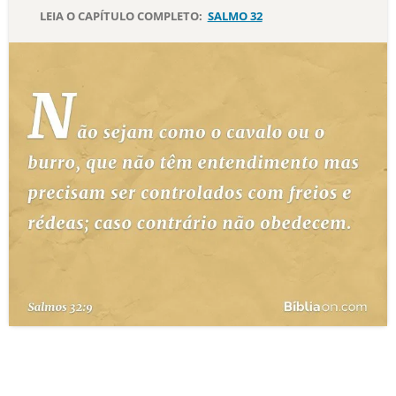
LEIA O CAPÍTULO COMPLETO:
SALMO 32
10 MANDAMENTOS
ESTUDOS BÍBLICOS
ESBOÇOS DE PREGAÇÃO
TEMAS
PERGUNTE À BÍBLIA
IA
TERMO BÍBLICO
JOGOS
QUEM SOMOS
LOJA BÍBLIAON