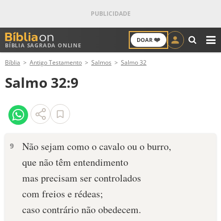
❤️
DOAR
BÍBLIA SAGRADA ONLINE
M
Bíblia
Antigo Testamento
Salmos
Salmo 32
ANTIGO TESTAMENTO
Salmo 32:9
NOVO TESTAMENTO
VERSÍCULOS
VERSÍCULO DO DIA
Não sejam como o cavalo ou o burro,
9
que não têm entendimento
PALAVRA DO DIA
mas precisam ser controlados
SALMO DO DIA
com freios e rédeas;
caso contrário não obedecem.
DEVOCIONAL DIÁRIO