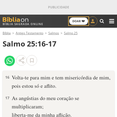
❤️
DOAR
BÍBLIA SAGRADA ONLINE
M
Bíblia
Antigo Testamento
Salmos
Salmo 25
ANTIGO TESTAMENTO
Salmo 25:16-17
NOVO TESTAMENTO
VERSÍCULOS
VERSÍCULO DO DIA
Volta-te para mim e tem misericórdia de mim,
16
pois estou só e aflito.
PALAVRA DO DIA
As angústias do meu coração se
17
SALMO DO DIA
multiplicaram;
DEVOCIONAL DIÁRIO
liberta-me da minha aflição.