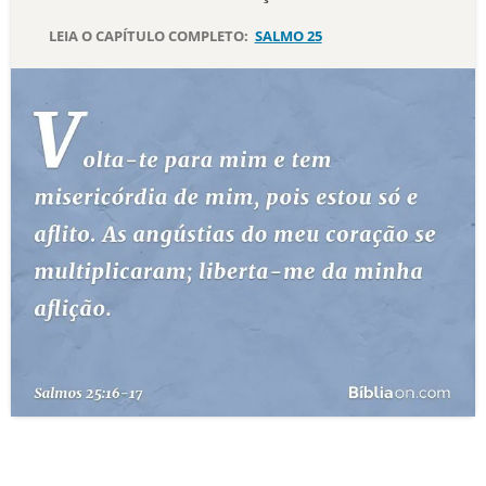
LEIA O CAPÍTULO COMPLETO:
SALMO 25
10 MANDAMENTOS
ESTUDOS BÍBLICOS
ESBOÇOS DE PREGAÇÃO
TEMAS
PERGUNTE À BÍBLIA
IA
TERMO BÍBLICO
JOGOS
QUEM SOMOS
LOJA BÍBLIAON