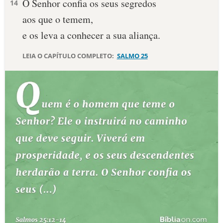
O Senhor confia os seus segredos
14
aos que o temem,
10 MANDAMENTOS
e os leva a conhecer a sua aliança.
ESTUDOS BÍBLICOS
LEIA O CAPÍTULO COMPLETO:
SALMO 25
ESBOÇOS DE PREGAÇÃO
TEMAS
PERGUNTE À BÍBLIA
IA
TERMO BÍBLICO
JOGOS
QUEM SOMOS
LOJA BÍBLIAON