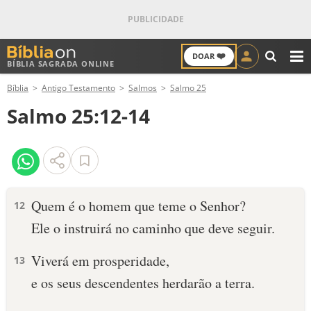
❤️
DOAR
BÍBLIA SAGRADA ONLINE
M
Bíblia
Antigo Testamento
Salmos
Salmo 25
ANTIGO TESTAMENTO
Salmo 25:12-14
NOVO TESTAMENTO
VERSÍCULOS
VERSÍCULO DO DIA
Quem é o homem que teme o Senhor?
12
Ele o instruirá no caminho que deve seguir.
PALAVRA DO DIA
Viverá em prosperidade,
13
SALMO DO DIA
e os seus descendentes herdarão a terra.
DEVOCIONAL DIÁRIO