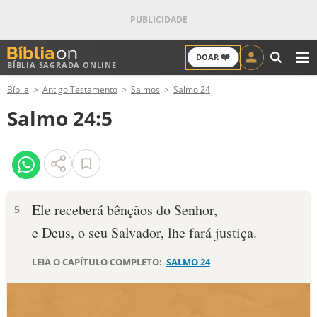
❤️
DOAR
BÍBLIA SAGRADA ONLINE
M
Bíblia
Antigo Testamento
Salmos
Salmo 24
ANTIGO TESTAMENTO
Salmo 24:5
NOVO TESTAMENTO
VERSÍCULOS
VERSÍCULO DO DIA
Ele receberá bênçãos do Senhor,
5
e Deus, o seu Salvador, lhe fará justiça.
PALAVRA DO DIA
LEIA O CAPÍTULO COMPLETO:
SALMO 24
SALMO DO DIA
DEVOCIONAL DIÁRIO