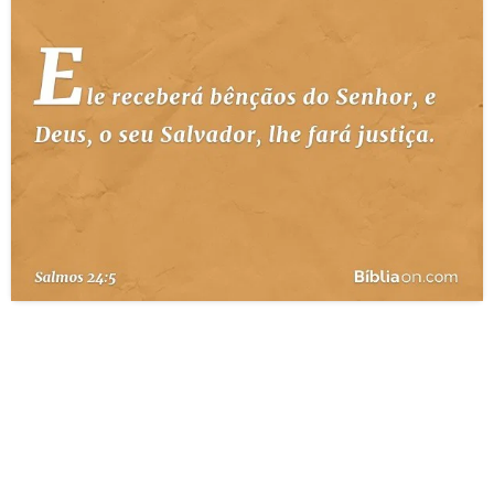
10 MANDAMENTOS
ESTUDOS BÍBLICOS
ESBOÇOS DE PREGAÇÃO
TEMAS
PERGUNTE À BÍBLIA
IA
TERMO BÍBLICO
JOGOS
QUEM SOMOS
LOJA BÍBLIAON