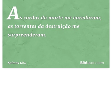
10 MANDAMENTOS
ESTUDOS BÍBLICOS
ESBOÇOS DE PREGAÇÃO
TEMAS
PERGUNTE À BÍBLIA
IA
TERMO BÍBLICO
JOGOS
QUEM SOMOS
LOJA BÍBLIAON