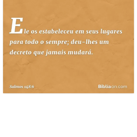
10 MANDAMENTOS
ESTUDOS BÍBLICOS
ESBOÇOS DE PREGAÇÃO
TEMAS
PERGUNTE À BÍBLIA
IA
TERMO BÍBLICO
JOGOS
QUEM SOMOS
LOJA BÍBLIAON