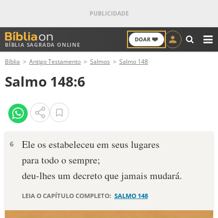
❤️
DOAR
BÍBLIA SAGRADA ONLINE
M
Bíblia
Antigo Testamento
Salmos
Salmo 148
ANTIGO TESTAMENTO
Salmo 148:6
NOVO TESTAMENTO
VERSÍCULOS
VERSÍCULO DO DIA
Ele os estabeleceu em seus lugares
6
para todo o sempre;
PALAVRA DO DIA
deu-lhes um decreto que jamais mudará.
SALMO DO DIA
LEIA O CAPÍTULO COMPLETO:
SALMO 148
DEVOCIONAL DIÁRIO