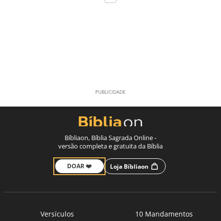
Bíbliaon, Bíblia Sagrada Online -
versão completa e gratuita da Bíblia
DOAR ❤️
Loja Bíbliaon
Versículos
10 Mandamentos