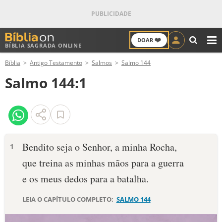
❤️
DOAR
BÍBLIA SAGRADA ONLINE
M
Bíblia
Antigo Testamento
Salmos
Salmo 144
ANTIGO TESTAMENTO
Salmo 144:1
NOVO TESTAMENTO
VERSÍCULOS
VERSÍCULO DO DIA
Bendito seja o Senhor, a minha Rocha,
1
que treina as minhas mãos para a guerra
PALAVRA DO DIA
e os meus dedos para a batalha.
SALMO DO DIA
LEIA O CAPÍTULO COMPLETO:
SALMO 144
DEVOCIONAL DIÁRIO