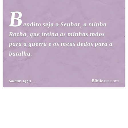
10 MANDAMENTOS
ESTUDOS BÍBLICOS
ESBOÇOS DE PREGAÇÃO
TEMAS
PERGUNTE À BÍBLIA
IA
TERMO BÍBLICO
JOGOS
QUEM SOMOS
LOJA BÍBLIAON