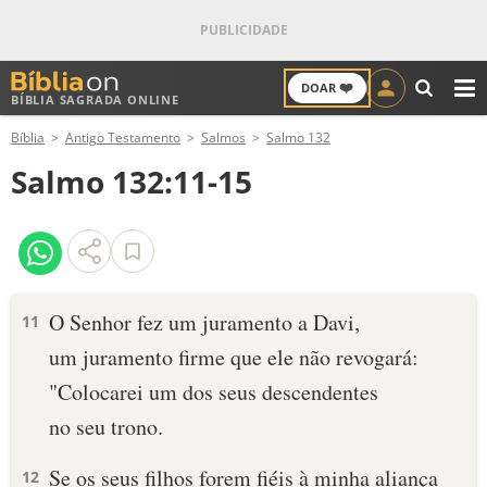
❤️
DOAR
BÍBLIA SAGRADA ONLINE
M
Bíblia
Antigo Testamento
Salmos
Salmo 132
ANTIGO TESTAMENTO
Salmo 132:11-15
NOVO TESTAMENTO
VERSÍCULOS
VERSÍCULO DO DIA
O Senhor fez um juramento a Davi,
11
um juramento firme que ele não revogará:
PALAVRA DO DIA
"Colocarei um dos seus descendentes
SALMO DO DIA
no seu trono.
DEVOCIONAL DIÁRIO
Se os seus filhos forem fiéis à minha aliança
12