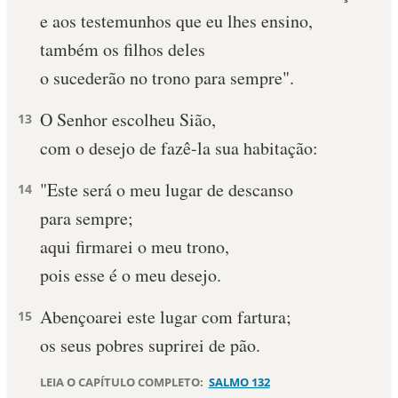
e aos testemunhos que eu lhes ensino,
10 MANDAMENTOS
também os filhos deles
o sucederão no trono para sempre".
ESTUDOS BÍBLICOS
O Senhor escolheu Sião,
13
ESBOÇOS DE PREGAÇÃO
com o desejo de fazê-la sua habitação:
TEMAS
"Este será o meu lugar de descanso
14
PERGUNTE À BÍBLIA
para sempre;
IA
aqui firmarei o meu trono,
TERMO BÍBLICO
JOGOS
pois esse é o meu desejo.
QUEM SOMOS
Abençoarei este lugar com fartura;
15
os seus pobres suprirei de pão.
LOJA BÍBLIAON
LEIA O CAPÍTULO COMPLETO:
SALMO 132