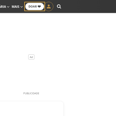
❤️
ÁRIA
MAIS
DOAR