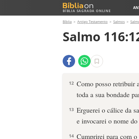
AN
BÍBLIA SAGRADA ONLINE
Bíblia
Antigo Testamento
Salmos
Salm
Salmo 116:1
Como posso retribuir 
12
toda a sua bondade p
Erguerei o cálice da s
13
e invocarei o nome do
Cumprirei para com o
14