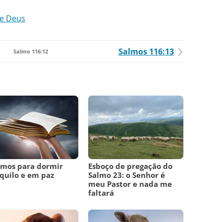
de Deus
Salmos 116:13
Salmo 116:12
lmos para dormir
Esboço de pregação do
quilo e em paz
Salmo 23: o Senhor é
meu Pastor e nada me
faltará