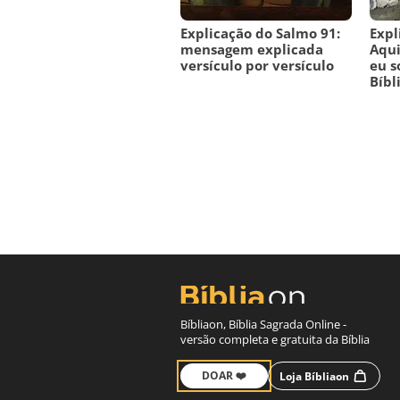
Explicação do Salmo 91:
Expl
mensagem explicada
Aqui
versículo por versículo
eu s
Bíbl
Bíbliaon, Bíblia Sagrada Online -
versão completa e gratuita da Bíblia
DOAR ❤️
Loja Bíbliaon