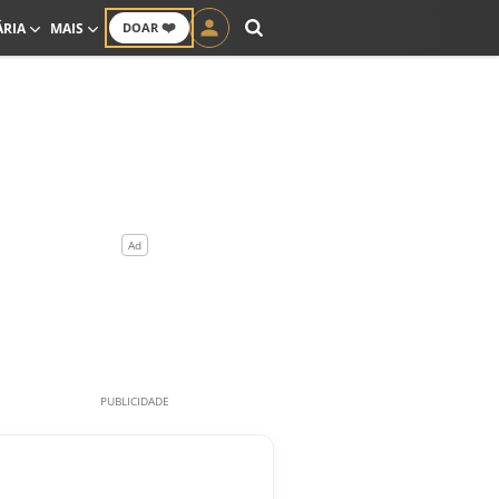
❤️
ÁRIA
MAIS
DOAR