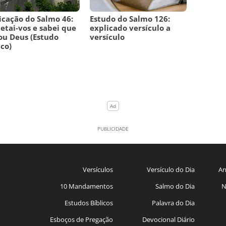
icação do Salmo 46:
Estudo do Salmo 126:
etai-vos e sabei que
explicado versículo a
ou Deus (Estudo
versículo
ico)
Versículos
Versículo do Dia
An
10 Mandamentos
Salmo do Dia
N
Estudos Bíblicos
Palavra do Dia
Esboços de Pregação
Devocional Diário