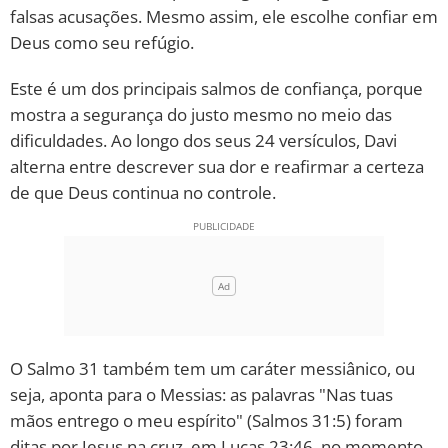
falsas acusações. Mesmo assim, ele escolhe confiar em
10 MANDAMENTOS
Deus como seu refúgio.
Este é um dos principais salmos de confiança, porque
ESTUDOS BÍBLICOS
mostra a segurança do justo mesmo no meio das
dificuldades. Ao longo dos seus 24 versículos, Davi
ESBOÇOS DE PREGAÇÃO
alterna entre descrever sua dor e reafirmar a certeza
TEMAS
de que Deus continua no controle.
PERGUNTE À BÍBLIA
IA
TERMO BÍBLICO
JOGOS
QUEM SOMOS
O Salmo 31 também tem um caráter messiânico, ou
seja, aponta para o Messias: as palavras "Nas tuas
LOJA BÍBLIAON
mãos entrego o meu espírito" (Salmos 31:5) foram
ditas por Jesus na cruz, em Lucas 23:46, no momento