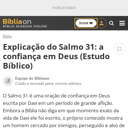
❤️
DOAR
BÍBLIA SAGRADA ONLINE
M
Bíblia
ANTIGO TESTAMENTO
Explicação do Salmo 31: a
NOVO TESTAMENTO
confiança em Deus (Estudo
Bíblico)
VERSÍCULOS
Equipe do Bíbliaon
VERSÍCULO DO DIA
Criado e revisado pelos nossos editores
PALAVRA DO DIA
O Salmo 31 é uma oração de confiança em Deus
escrita por Davi em um período de grande aflição.
SALMO DO DIA
Embora a Bíblia não diga em que momento exato da
vida de Davi ele foi escrito, o próprio conteúdo mostra
DEVOCIONAL DIÁRIO
um homem cercado por inimigos, perseguido e alvo de