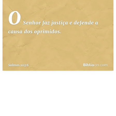
10 MANDAMENTOS
ESTUDOS BÍBLICOS
ESBOÇOS DE PREGAÇÃO
TEMAS
PERGUNTE À BÍBLIA
IA
TERMO BÍBLICO
JOGOS
QUEM SOMOS
LOJA BÍBLIAON