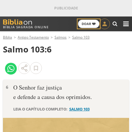
❤️
DOAR
BÍBLIA SAGRADA ONLINE
M
Bíblia
Antigo Testamento
Salmos
Salmo 103
ANTIGO TESTAMENTO
Salmo 103:6
NOVO TESTAMENTO
VERSÍCULOS
VERSÍCULO DO DIA
O Senhor faz justiça
6
e defende a causa dos oprimidos.
PALAVRA DO DIA
LEIA O CAPÍTULO COMPLETO:
SALMO 103
SALMO DO DIA
DEVOCIONAL DIÁRIO