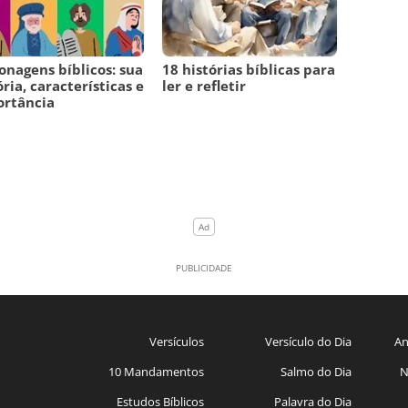
onagens bíblicos: sua
18 histórias bíblicas para
ória, características e
ler e refletir
ortância
Versículos
Versículo do Dia
An
10 Mandamentos
Salmo do Dia
N
Estudos Bíblicos
Palavra do Dia