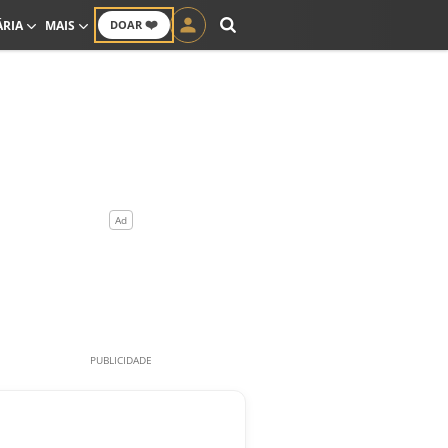
❤️
ÁRIA
MAIS
DOAR