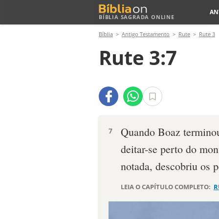
AN
BÍBLIA SAGRADA ONLINE
Bíblia
Antigo Testamento
Rute
Rute 3
Rute 3:7
Quando Boaz terminou 
7
deitar-se perto do mo
notada, descobriu os p
LEIA O CAPÍTULO COMPLETO:
R