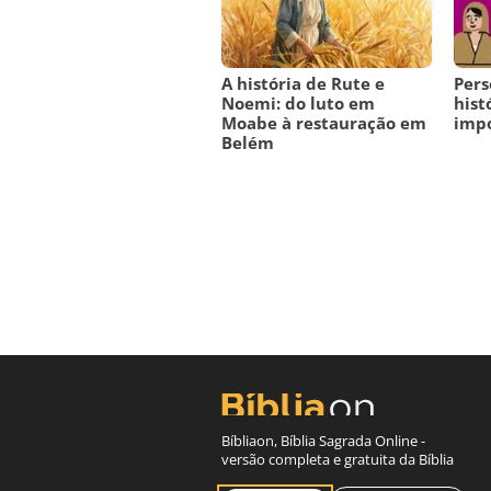
A história de Rute e
Pers
Noemi: do luto em
hist
Moabe à restauração em
imp
Belém
Bíbliaon, Bíblia Sagrada Online -
versão completa e gratuita da Bíblia