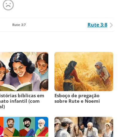
Rute 3:8
Rute 3:7
istórias bíblicas em
Esboço de pregação
ato infantil (com
sobre Rute e Noemi
l)