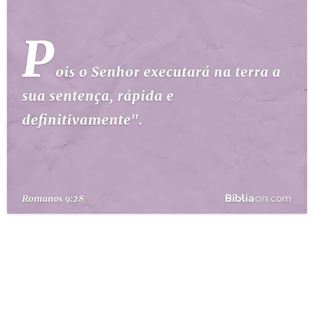
10 MANDAMENTOS
ESTUDOS BÍBLICOS
ESBOÇOS DE PREGAÇÃO
TEMAS
PERGUNTE À BÍBLIA
IA
TERMO BÍBLICO
JOGOS
QUEM SOMOS
LOJA BÍBLIAON