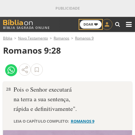
❤️
DOAR
BÍBLIA SAGRADA ONLINE
M
Bíblia
Novo Testamento
Romanos
Romanos 9
ANTIGO TESTAMENTO
Romanos 9:28
NOVO TESTAMENTO
VERSÍCULOS
VERSÍCULO DO DIA
Pois o Senhor executará
28
na terra a sua sentença,
PALAVRA DO DIA
rápida e definitivamente".
SALMO DO DIA
LEIA O CAPÍTULO COMPLETO:
ROMANOS 9
DEVOCIONAL DIÁRIO