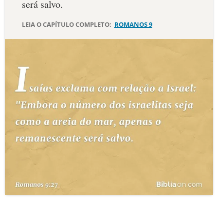
será salvo.
10 MANDAMENTOS
LEIA O CAPÍTULO COMPLETO:
ROMANOS 9
ESTUDOS BÍBLICOS
ESBOÇOS DE PREGAÇÃO
TEMAS
PERGUNTE À BÍBLIA
IA
TERMO BÍBLICO
JOGOS
QUEM SOMOS
LOJA BÍBLIAON