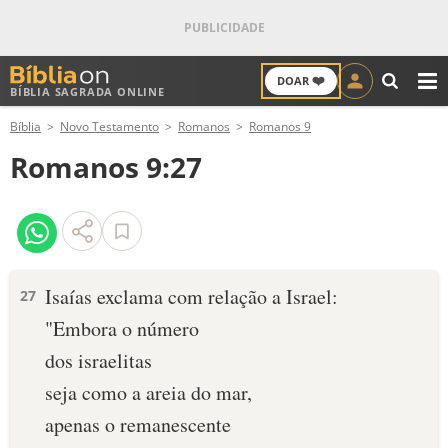
❤️
DOAR
BÍBLIA SAGRADA ONLINE
M
Bíblia
Novo Testamento
Romanos
Romanos 9
ANTIGO TESTAMENTO
Romanos 9:27
NOVO TESTAMENTO
VERSÍCULOS
VERSÍCULO DO DIA
Isaías exclama com relação a Israel:
27
"Embora o número
PALAVRA DO DIA
dos israelitas
SALMO DO DIA
seja como a areia do mar,
apenas o remanescente
DEVOCIONAL DIÁRIO