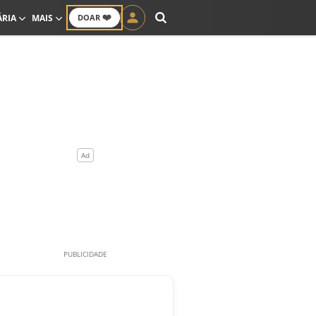
❤️
ÁRIA
MAIS
DOAR