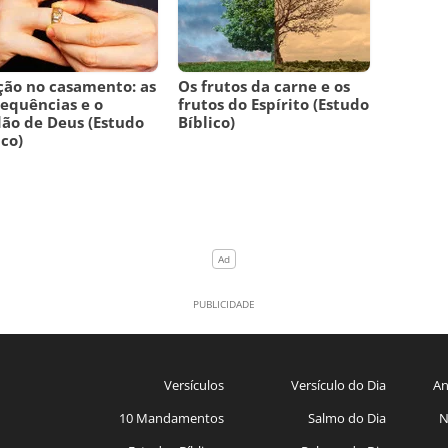
ção no casamento: as
Os frutos da carne e os
equências e o
frutos do Espírito (Estudo
ão de Deus (Estudo
Bíblico)
ico)
Versículos
Versículo do Dia
An
10 Mandamentos
Salmo do Dia
N