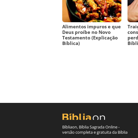
Alimentos impuros e que
Trai
Deus proíbe no Novo
cons
Testamento (Explicação
perd
Bíblica)
Bíbl
Bíbliaon, Bíblia Sagrada Online -
versão completa e gratuita da Bíblia