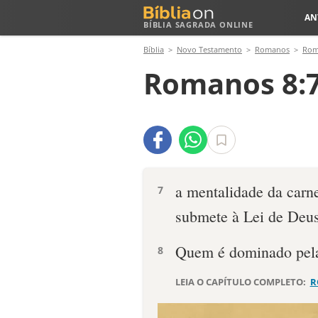
AN
BÍBLIA SAGRADA ONLINE
Bíblia
Novo Testamento
Romanos
Rom
Romanos 8:7
a mentalidade da carn
7
submete à Lei de Deus
Quem é dominado pela
8
LEIA O CAPÍTULO COMPLETO:
R