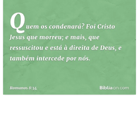
10 MANDAMENTOS
ESTUDOS BÍBLICOS
ESBOÇOS DE PREGAÇÃO
TEMAS
PERGUNTE À BÍBLIA
IA
TERMO BÍBLICO
JOGOS
QUEM SOMOS
LOJA BÍBLIAON