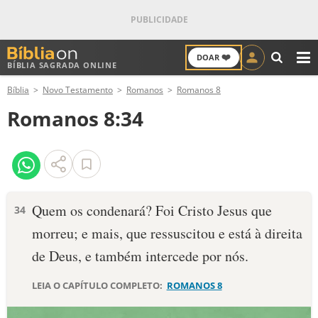
❤️
DOAR
BÍBLIA SAGRADA ONLINE
M
Bíblia
Novo Testamento
Romanos
Romanos 8
ANTIGO TESTAMENTO
Romanos 8:34
NOVO TESTAMENTO
VERSÍCULOS
VERSÍCULO DO DIA
Quem os condenará? Foi Cristo Jesus que
34
morreu; e mais, que ressuscitou e está à direita
PALAVRA DO DIA
de Deus, e também intercede por nós.
SALMO DO DIA
LEIA O CAPÍTULO COMPLETO:
ROMANOS 8
DEVOCIONAL DIÁRIO