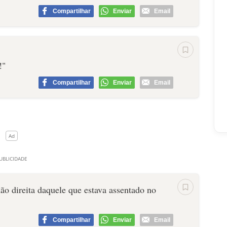
Compartilhar
Enviar
Email
!"
Compartilhar
Enviar
Email
ão direita daquele que estava assentado no
Compartilhar
Enviar
Email