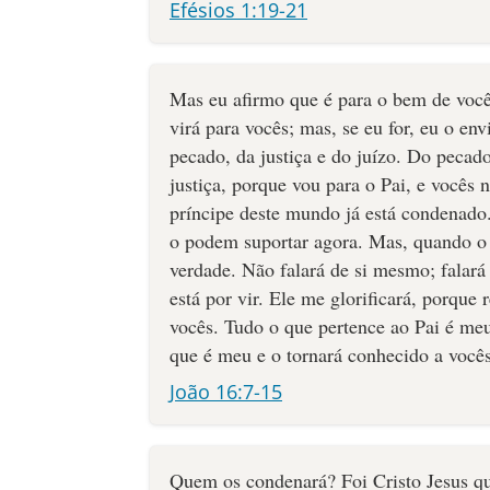
Efésios 1:19-21
Mas eu afirmo que é para o bem de você
virá para vocês; mas, se eu for, eu o en
pecado, da justiça e do juízo. Do peca
justiça, porque vou para o Pai, e vocês 
príncipe deste mundo já está condenado
o podem suportar agora. Mas, quando o E
verdade. Não falará de si mesmo; falará
está por vir. Ele me glorificará, porque
vocês. Tudo o que pertence ao Pai é meu
que é meu e o tornará conhecido a vocês
João 16:7-15
Quem os condenará? Foi Cristo Jesus que