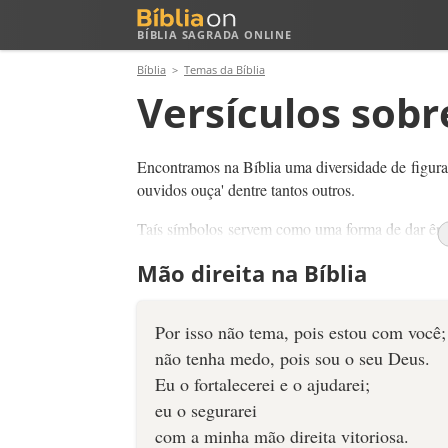
BÍBLIA SAGRADA ONLINE
Bíblia
Temas da Bíblia
Versículos sobr
Encontramos na Bíblia uma diversidade de figuras 
ouvidos ouça' dentre tantos outros.
Taís símbolos servem como uma forma de dar ênfas
históricos, proféticos, cada com o seu estilo literá
Mão direita na Bíblia
não interpretarmos de forma literal certas express
A má interpretação pode nos levar a confusão e a
Por isso não tema, pois estou com você;
Palavra de Deus respeitando o contexto histórico
não tenha medo, pois sou o seu Deus.
harmonia.
Eu o fortalecerei e o ajudarei;
eu o segurarei
com a minha mão direita vitoriosa.