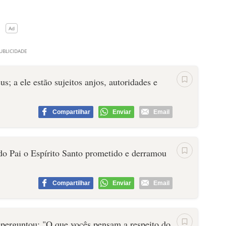
us; a ele estão sujeitos anjos, autoridades e
Compartilhar
Enviar
Email
 do Pai o Espírito Santo prometido e derramou
Compartilhar
Enviar
Email
s perguntou: "O que vocês pensam a respeito do