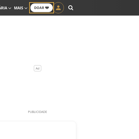
❤️
ÁRIA
MAIS
DOAR