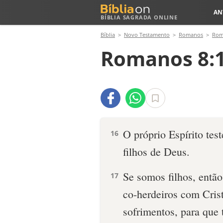
AN
BÍBLIA SAGRADA ONLINE
Bíblia
Novo Testamento
Romanos
Rom
Romanos 8:1
O próprio Espírito te
16
filhos de Deus.
Se somos filhos, entã
17
co-herdeiros com Crist
sofrimentos, para que