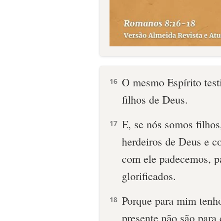
O mesmo Espírito test
16
filhos de Deus.
E, se nós somos filho
17
herdeiros de Deus e co
com ele padecemos, p
glorificados.
Porque para mim tenho
18
presente não são para