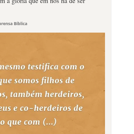
 a glória que em nós há de ser
rensa Bíblica