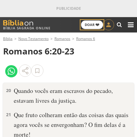
❤️
DOAR
BÍBLIA SAGRADA ONLINE
M
Bíblia
Novo Testamento
Romanos
Romanos 6
ANTIGO TESTAMENTO
Romanos 6:20-23
NOVO TESTAMENTO
VERSÍCULOS
VERSÍCULO DO DIA
Quando vocês eram escravos do pecado,
20
estavam livres da justiça.
PALAVRA DO DIA
Que fruto colheram então das coisas das quais
21
SALMO DO DIA
agora vocês se envergonham? O fim delas é a
DEVOCIONAL DIÁRIO
morte!