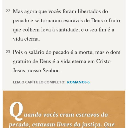
Mas agora que vocês foram libertados do
10 MANDAMENTOS
22
pecado e se tornaram escravos de Deus o fruto
ESTUDOS BÍBLICOS
que colhem leva à santidade, e o seu fim é a
vida eterna.
ESBOÇOS DE PREGAÇÃO
Pois o salário do pecado é a morte, mas o dom
23
TEMAS
gratuito de Deus é a vida eterna em Cristo
PERGUNTE À BÍBLIA
Jesus, nosso Senhor.
IA
LEIA O CAPÍTULO COMPLETO:
ROMANOS 6
TERMO BÍBLICO
JOGOS
QUEM SOMOS
LOJA BÍBLIAON