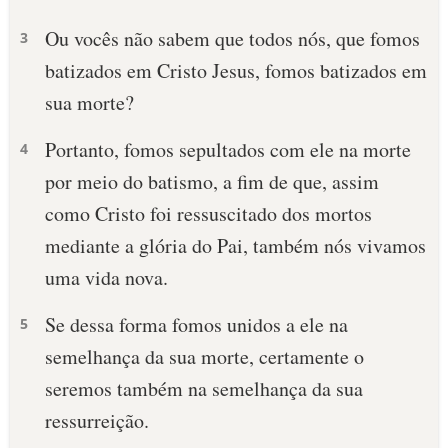
Ou vocês não sabem que todos nós, que fomos
10 MANDAMENTOS
3
batizados em Cristo Jesus, fomos batizados em
ESTUDOS BÍBLICOS
sua morte?
ESBOÇOS DE PREGAÇÃO
Portanto, fomos sepultados com ele na morte
4
por meio do batismo, a fim de que, assim
TEMAS
como Cristo foi ressuscitado dos mortos
PERGUNTE À BÍBLIA
mediante a glória do Pai, também nós vivamos
IA
uma vida nova.
TERMO BÍBLICO
JOGOS
Se dessa forma fomos unidos a ele na
5
QUEM SOMOS
semelhança da sua morte, certamente o
seremos também na semelhança da sua
LOJA BÍBLIAON
ressurreição.