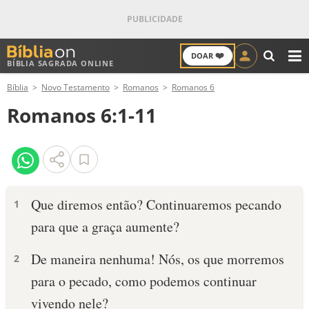
❤️
DOAR
BÍBLIA SAGRADA ONLINE
M
Bíblia
Novo Testamento
Romanos
Romanos 6
ANTIGO TESTAMENTO
Romanos 6:1-11
NOVO TESTAMENTO
VERSÍCULOS
VERSÍCULO DO DIA
Que diremos então? Continuaremos pecando
1
para que a graça aumente?
PALAVRA DO DIA
De maneira nenhuma! Nós, os que morremos
2
SALMO DO DIA
para o pecado, como podemos continuar
DEVOCIONAL DIÁRIO
vivendo nele?