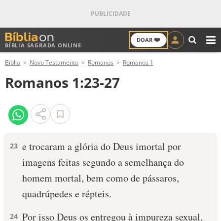
❤️
DOAR
BÍBLIA SAGRADA ONLINE
M
Bíblia
Novo Testamento
Romanos
Romanos 1
ANTIGO TESTAMENTO
Romanos 1:23-27
NOVO TESTAMENTO
VERSÍCULOS
VERSÍCULO DO DIA
e trocaram a glória do Deus imortal por
23
imagens feitas segundo a semelhança do
PALAVRA DO DIA
homem mortal, bem como de pássaros,
SALMO DO DIA
quadrúpedes e répteis.
DEVOCIONAL DIÁRIO
Por isso Deus os entregou à impureza sexual,
24