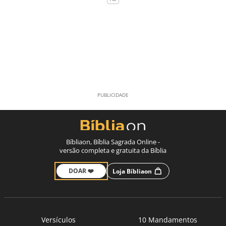
Bíbliaon, Bíblia Sagrada Online -
versão completa e gratuita da Bíblia
DOAR ❤️
Loja Bíbliaon
Versículos
10 Mandamentos