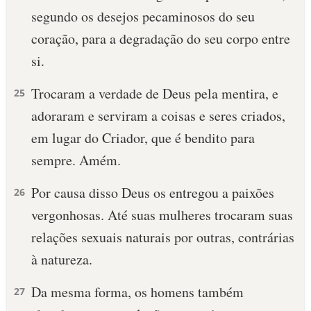
segundo os desejos pecaminosos do seu
10 MANDAMENTOS
coração, para a degradação do seu corpo entre
si.
ESTUDOS BÍBLICOS
Trocaram a verdade de Deus pela mentira, e
25
ESBOÇOS DE PREGAÇÃO
adoraram e serviram a coisas e seres criados,
TEMAS
em lugar do Criador, que é bendito para
sempre. Amém.
PERGUNTE À BÍBLIA
IA
Por causa disso Deus os entregou a paixões
26
TERMO BÍBLICO
JOGOS
vergonhosas. Até suas mulheres trocaram suas
relações sexuais naturais por outras, contrárias
QUEM SOMOS
à natureza.
LOJA BÍBLIAON
Da mesma forma, os homens também
27