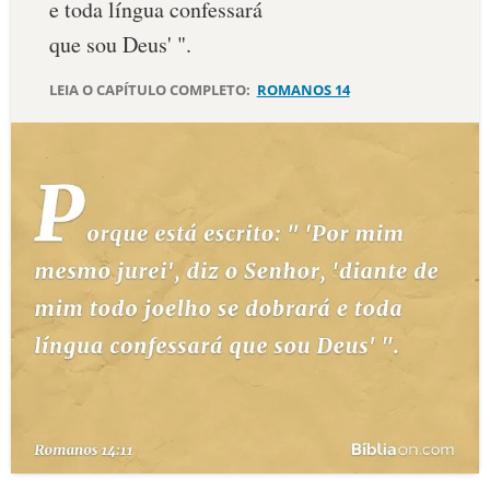
e toda língua confessará
10 MANDAMENTOS
que sou Deus' ".
LEIA O CAPÍTULO COMPLETO:
ROMANOS 14
ESTUDOS BÍBLICOS
ESBOÇOS DE PREGAÇÃO
TEMAS
PERGUNTE À BÍBLIA
IA
TERMO BÍBLICO
JOGOS
QUEM SOMOS
LOJA BÍBLIAON