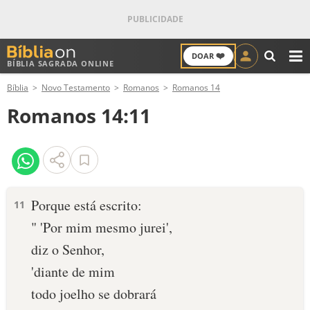
❤️
DOAR
BÍBLIA SAGRADA ONLINE
M
Bíblia
Novo Testamento
Romanos
Romanos 14
ANTIGO TESTAMENTO
Romanos 14:11
NOVO TESTAMENTO
VERSÍCULOS
VERSÍCULO DO DIA
Porque está escrito:
11
" 'Por mim mesmo jurei',
PALAVRA DO DIA
diz o Senhor,
SALMO DO DIA
'diante de mim
todo joelho se dobrará
DEVOCIONAL DIÁRIO