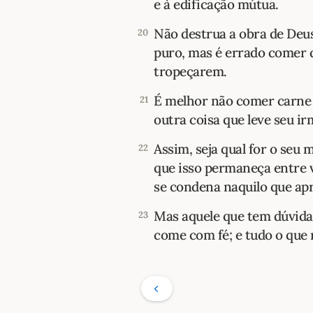
e à edificação mútua.
Não destrua a obra de Deu
20
puro, mas é errado comer q
tropeçarem.
É melhor não comer carne 
21
outra coisa que leve seu ir
Assim, seja qual for o seu 
22
que isso permaneça entre 
se condena naquilo que ap
Mas aquele que tem dúvida
23
come com fé; e tudo o que 