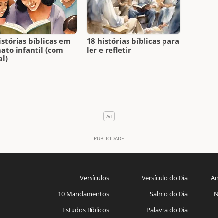
istórias bíblicas em
18 histórias bíblicas para
ato infantil (com
ler e refletir
l)
Versículos
Versículo do Dia
An
10 Mandamentos
Salmo do Dia
N
Estudos Bíblicos
Palavra do Dia