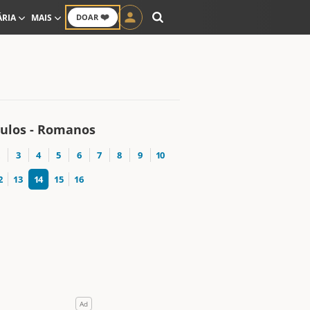
❤️
ÁRIA
MAIS
DOAR
tulos - Romanos
3
4
5
6
7
8
9
10
2
13
14
15
16