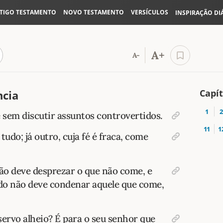
TIGO TESTAMENTO
NOVO TESTAMENTO
VERSÍCULOS
INSPIRAÇÃO DI
A+
A-
Capí
ncia
1
2
é sem discutir assuntos controvertidos.
11
1
udo; já outro, cuja fé é fraca, come
ão deve desprezar o que não come, e
do não deve condenar aquele que come,
servo alheio? É para o seu senhor que