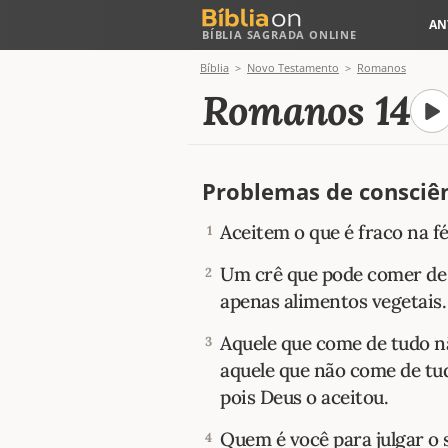
AN
BÍBLIA SAGRADA ONLINE
Bíblia
Novo Testamento
Romanos
Romanos 14
Problemas de consciê
Aceitem o que é fraco na f
1
Um crê que pode comer de t
2
apenas alimentos vegetais.
Aquele que come de tudo n
3
aquele que não come de tu
pois Deus o aceitou.
Quem é você para julgar o 
4