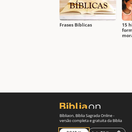
Frases Bíblicas
15 h
form
mora
Bíbliaon, Bíblia Sagrada Online -
versão completa e gratuita da Bíblia