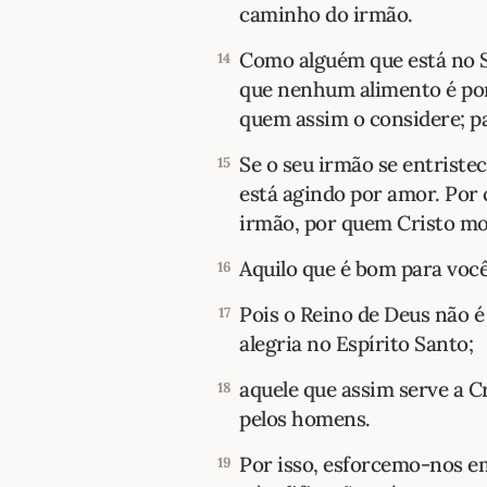
caminho do irmão.
Como alguém que está no S
14
que nenhum alimento é por
quem assim o considere; pa
Se o seu irmão se entriste
15
está agindo por amor. Por 
irmão, por quem Cristo mo
Aquilo que é bom para você
16
Pois o Reino de Deus não é
17
alegria no Espírito Santo;
aquele que assim serve a C
18
pelos homens.
Por isso, esforcemo-nos e
19