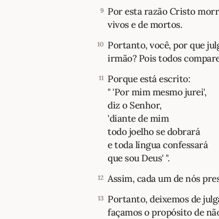
Por esta razão Cristo morre
9
vivos e de mortos.
Portanto, você, por que ju
10
irmão? Pois todos compare
Porque está escrito:
11
" 'Por mim mesmo jurei',
diz o Senhor,
'diante de mim
todo joelho se dobrará
e toda língua confessará
que sou Deus' ".
Assim, cada um de nós pre
12
Portanto, deixemos de julg
13
façamos o propósito de nã