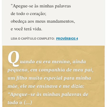
"Apegue-se às minhas palavras
10 MANDAMENTOS
de todo o coração;
obedeça aos meus mandamentos,
ESTUDOS BÍBLICOS
e você terá vida.
ESBOÇOS DE PREGAÇÃO
LEIA O CAPÍTULO COMPLETO:
PROVÉRBIOS 4
TEMAS
PERGUNTE À BÍBLIA
IA
TERMO BÍBLICO
JOGOS
QUEM SOMOS
LOJA BÍBLIAON