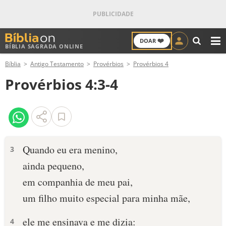
❤️
DOAR
BÍBLIA SAGRADA ONLINE
M
Bíblia
Antigo Testamento
Provérbios
Provérbios 4
ANTIGO TESTAMENTO
Provérbios 4:3-4
NOVO TESTAMENTO
VERSÍCULOS
VERSÍCULO DO DIA
Quando eu era menino,
3
ainda pequeno,
PALAVRA DO DIA
em companhia de meu pai,
SALMO DO DIA
um filho muito especial para minha mãe,
DEVOCIONAL DIÁRIO
ele me ensinava e me dizia:
4