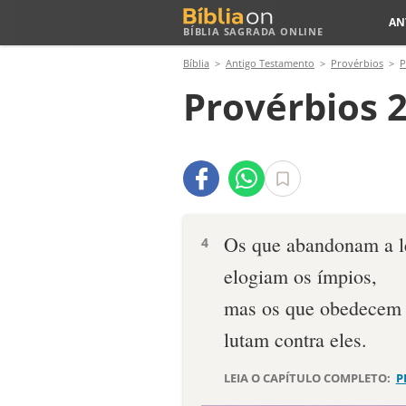
AN
BÍBLIA SAGRADA ONLINE
Bíblia
Antigo Testamento
Provérbios
P
Provérbios 2
Os que abandonam a l
4
elogiam os ímpios,
mas os que obedecem 
lutam contra eles.
LEIA O CAPÍTULO COMPLETO:
P