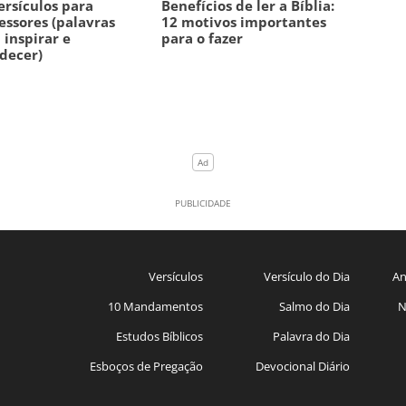
ersículos para
Benefícios de ler a Bíblia:
essores (palavras
12 motivos importantes
 inspirar e
para o fazer
decer)
Versículos
Versículo do Dia
An
10 Mandamentos
Salmo do Dia
N
Estudos Bíblicos
Palavra do Dia
Esboços de Pregação
Devocional Diário