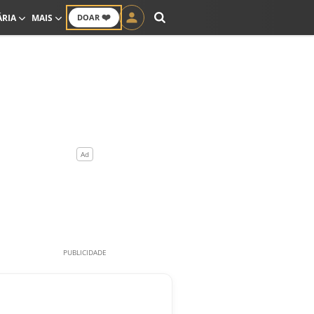
❤️
ÁRIA
MAIS
DOAR