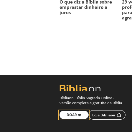
O que diz a Bíblia sobre
29 v
emprestar dinheiro a
prof
juros
para
agra
Bíbliaon, Bíblia Sagrada Online -
versão completa e gratuita da Bíblia
DOAR ❤️
Loja Bíbliaon