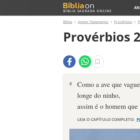
AN
BÍBLIA SAGRADA ONLINE
Bíblia
Antigo Testamento
Provérbios
P
Provérbios 2
Como a ave que vague
8
longe do ninho,
assim é o homem que v
LEIA O CAPÍTULO COMPLETO:
P