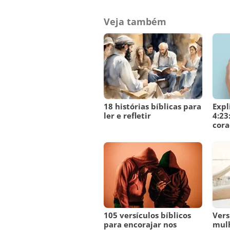
Veja também
18 histórias bíblicas para
Expl
ler e refletir
4:23
cora
105 versículos bíblicos
Vers
para encorajar nos
mulh