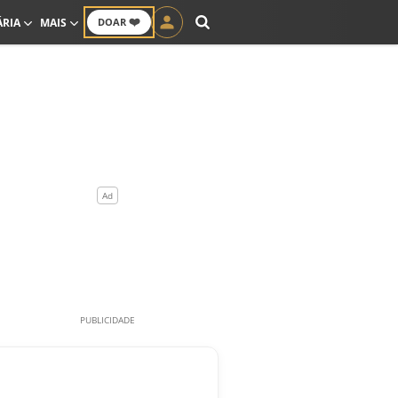
❤️
ÁRIA
MAIS
DOAR